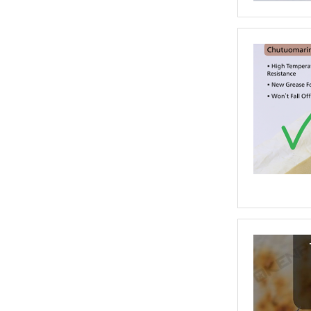
船用防溅胶带,防飞溅胶带,船舶机舱用防溅带
QBK工程塑料气动隔膜泵