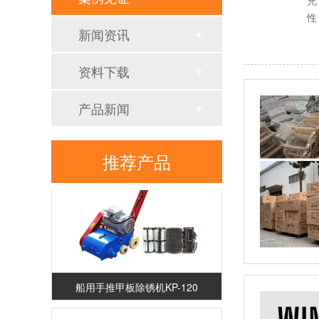
充
性
新闻资讯
资料下载
产品新闻
防溅带防飞溅胶带ABS船级社认证
推荐产品
船用手推甲板除锈机KP-120