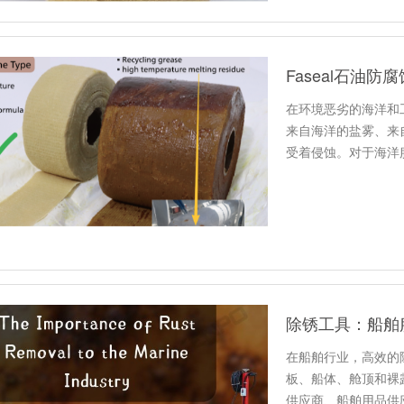
Faseal石油
在环境恶劣的海洋和
来自海洋的盐雾、来
受着侵蚀。对于海洋
战显而易…
在船舶行业，高效的
板、船体、舱顶和裸
供应商、船舶用品供