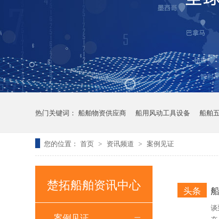
100mm电动角磨机
热门关键词：
船舶物资供应商
船用风动工具设备
船舶
您的位置：
首页
资讯频道
案例见证
>
>
楚拓船舶资讯中心
防溅带CCS船级社认证,防飞溅胶带,防溅带
头条
谈
案例见证