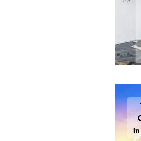
100mm电动角磨机
防溅带CCS船级社认证,防飞溅胶带,防溅带