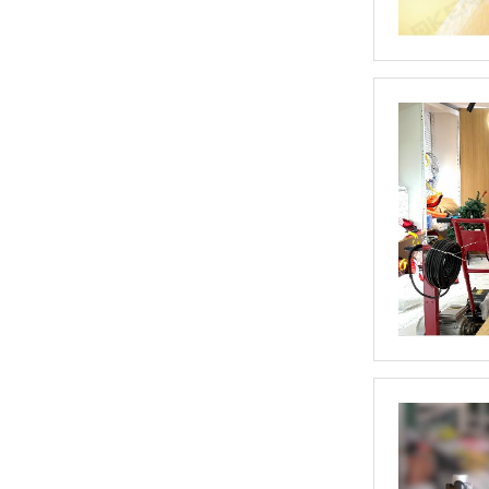
防溅带防飞溅胶带ABS船级社认证